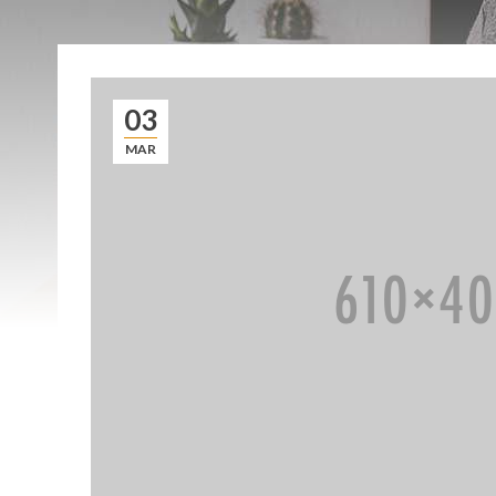
03
MAR