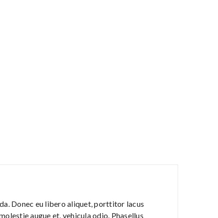
a. Donec eu libero aliquet, porttitor lacus
, molestie augue et, vehicula odio. Phasellus