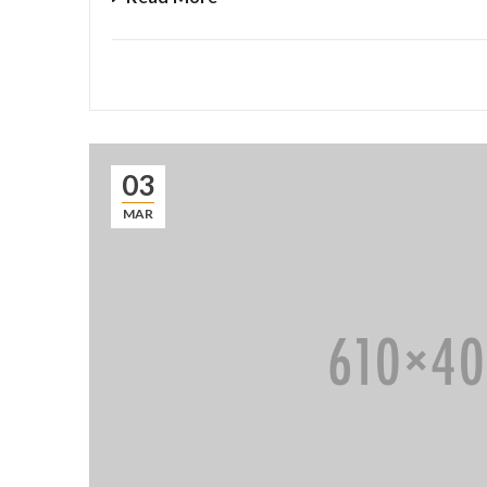
03
MAR