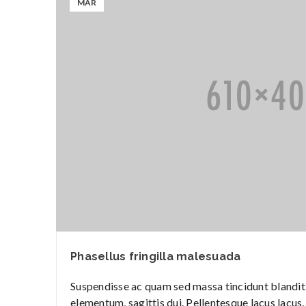
MAR
Phasellus fringilla malesuada
Suspendisse ac quam sed massa tincidunt blandit. 
elementum, sagittis dui. Pellentesque lacus lacus, 