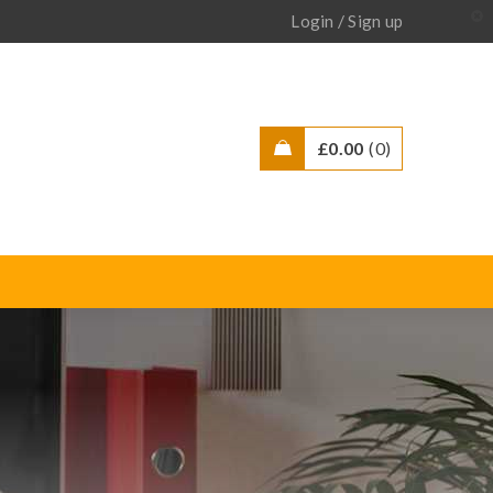
/
Login
Sign up
£
0.00
0