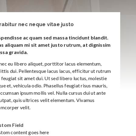
rabitur nec neque vitae justo
spendisse ac quam sed massa tincidunt blandit.
s aliquam mi sit amet justo rutrum, at dignissim
ssa gravida.
ec eu libero aliquet, porttitor lacus elementum,
ittis dui. Pellentesque lacus lacus, efficitur ut rutrum
, feugiat sit amet dui. Ut sed libero luctus, molestie
ue et, vehicula odio. Phasellus feugiat risus mauris,
accumsan ipsum mollis vel. Nulla cursus dui ut ante
utpat, quis ultrices velit elementum. Vivamus
amcorper velit.
stom Field
tom content goes here