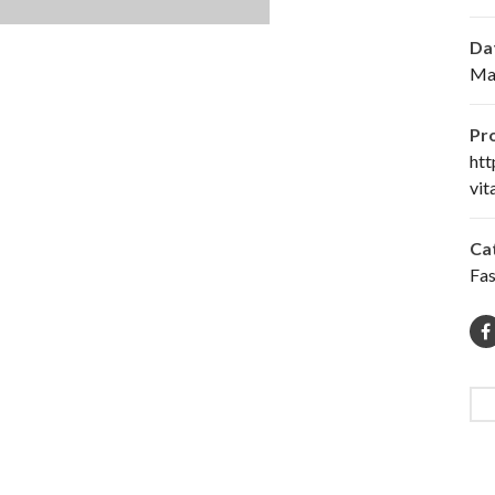
Da
Ma
Pr
htt
vit
Ca
Fa