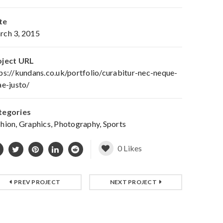
te
rch 3, 2015
oject URL
ps://kundans.co.uk/portfolio/curabitur-nec-neque-
ae-justo/
tegories
shion
,
Graphics
,
Photography
,
Sports
0
Likes
PREV PROJECT
NEXT PROJECT