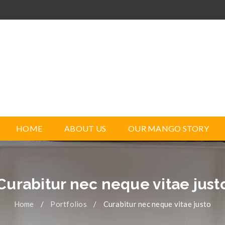
HOME
ABOUT US
OUR MANGO STORY
Curabitur nec neque vitae just
Home
/
Portfolios
/
Curabitur nec neque vitae justo