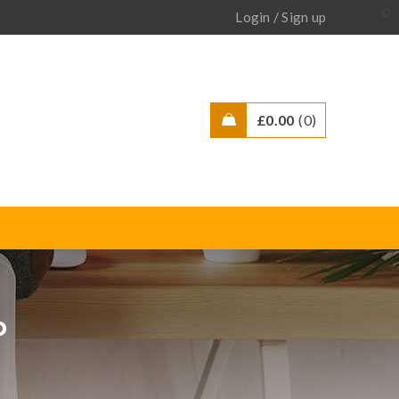
/
Login
Sign up
£
0.00
0
o