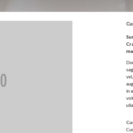
Cu
Su
Cra
ma
Don
sag
vel
aug
in 
vol
ull
Cu
Cus